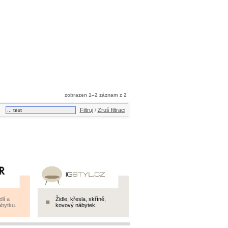
zobrazen 1–2 záznam z 2
Filtruj
/
Zruš filtraci
lí a
Židle, křesla, skříně,
bytku.
kovový nábytek.