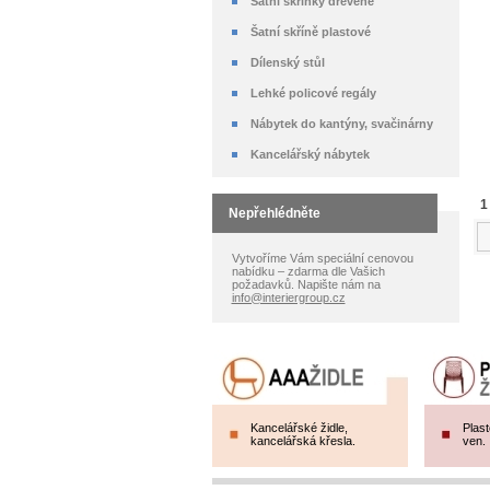
Šatní skříňky dřevěné
Šatní skříně plastové
Dílenský stůl
Lehké policové regály
Nábytek do kantýny, svačinárny
Kancelářský nábytek
1
Nepřehlédněte
Vytvoříme Vám speciální cenovou
nabídku – zdarma dle Vašich
požadavků. Napište nám na
info@interiergroup.cz
Kancelářské židle,
Plast
kancelářská křesla.
ven.