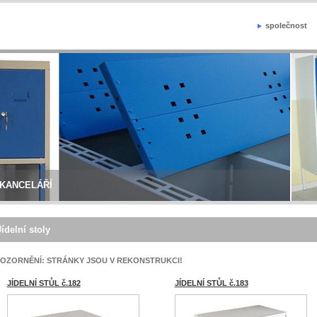
společnost
 KANCELÁŘÍ
Jídelní stoly
OZORNĚNÍ: STRÁNKY JSOU V REKONSTRUKCI!
JÍDELNÍ STŮL č.182
JÍDELNÍ STŮL č.183