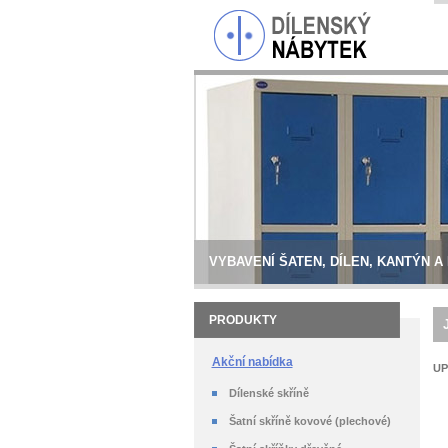
VYBAVENÍ ŠATEN, DÍLEN, KANTÝN A
PRODUKTY
Akční nabídka
UP
Dílenské skříně
Šatní skříně kovové (plechové)